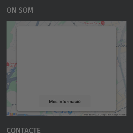
On Som
Necessitem el vostre
consentiment per carregar el
servei Google Maps!
Utilitzem un servei de tercers per incrustar
contingut del mapa que pugui recollir dades
sobre la vostra activitat. Reviseu-ne els
detalls i accepteu el servei per veure el
mapa.
Més Informació
Accepta
Contacte
powered by
Usercentrics Consent