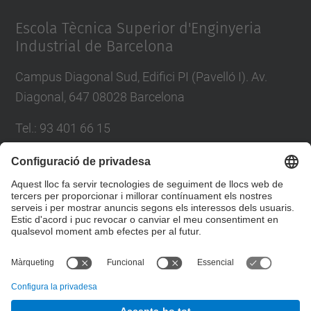
Management Platform
Escola Tècnica Superior d'Enginyeria
Industrial de Barcelona
Campus Diagonal Sud, Edifici PI (Pavelló I). Av.
Diagonal, 647 08028 Barcelona
Tel.
:
93 401 66 15
E-mail
:
escola.etseib@upc.edu
Directori UPC
Formulari de contacte
© UPC
Escola Tècnica Superior d'Enginyeria Industrial de