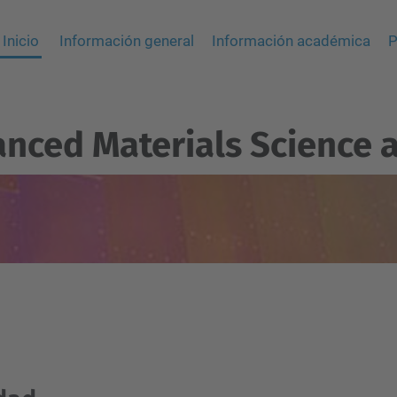
Inicio
Información general
Información académica
P
anced Materials Science 