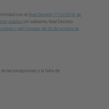
d
a
formidad con el
Real Decreto 1112/2018, de
…
ctor público
(en adelante, Real Decreto
uropeo y del Consejo, de 26 de octubre de
de las excepciones y la falta de