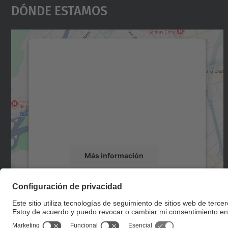
Dónde Estamos
Necesitamos su consentimiento
para cargar el servicio Google Maps.
Utilizamos un servicio de terceros para
incrustar contenido de mapas que puede
recopilar datos sobre su actividad. Le
rogamos que revise los detalles y acepte el
servicio para ver este mapa.
Más información
Aceptar
powered by
Usercentrics Consent
Management Platform