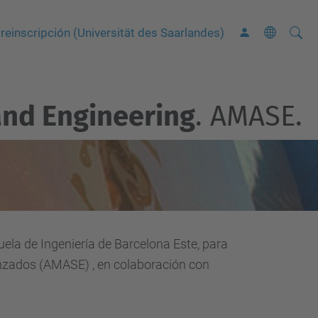
Busca
B
reinscripción (Universität des Saarlandes)
ú
s
q
and Engineering
. AMASE.
u
e
d
a
A
v
a
uela
de
Ingeniería de Barcelona
Este,
para
n
nzados
(
AMASE
)
,
en
colaboración
con
z
a