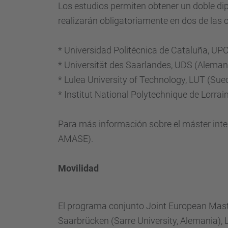
Los
estudios
permiten obtener
un
doble
di
realizarán
obligatoriamente en
dos
de
las
*
Universidad Politécnica de Cataluña
,
UP
*
Universität des
Saarlandes
,
UDS
(
Aleman
*
Lulea
University
of
Technology
,
LUT
(
Sue
*
Institut National
Polytechnique
de
Lorrai
Para
más información sobre el
máster
int
AMASE).
Movilidad
El programa
conjunto
Joint
European Mast
Saarbrücken
(
Sarre
University,
Alemania),