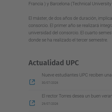
Francia
)
y Barcelona
(
Technical
University
El máster, de
dos años
de duración,
implic
consorcio.
El primer año
se realizará
ínteg
universidad
del consorcio.
El cuarto
semes
donde se ha realizado
el tercer
semestre.
Actualidad UPC
Nueve estudiantes UPC reciben una b
30/07/2026
El rector Torres desea un buen vera
29/07/2026