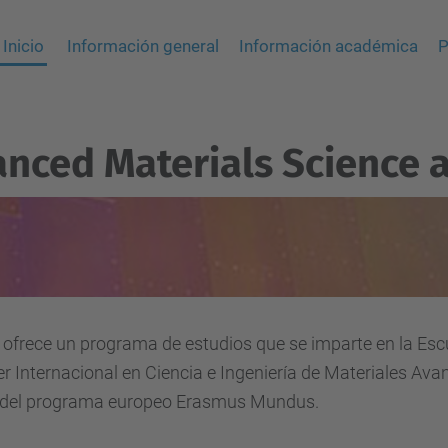
Inicio
Información general
Información académica
P
anced Materials Science 
ofrece
un programa de
estudios
que se imparte
en
la Esc
er
Internacional
en
Ciencia
e Ingeniería
de
Materiales
Ava
del
programa
europeo
Erasmus
Mundus
.