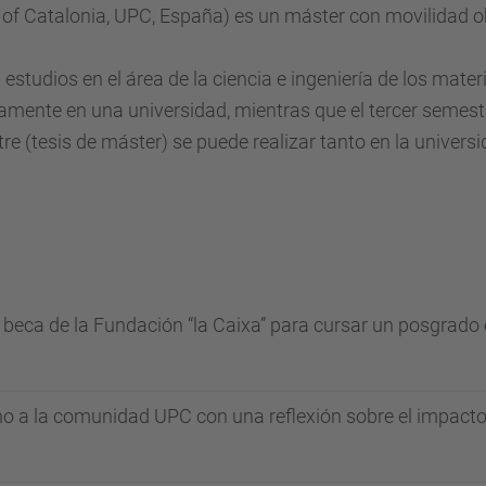
 of
Catalonia
, UPC
, España)
es
un máster
con
movilidad
o
a
estudios
en el área
de la ciencia
e ingeniería de los
materi
ramente
en una universidad
, mientras que el
tercer semest
tre
(
tesis de máster
)
se puede realizar
tanto en la univers
eca de la Fundación “la Caixa” para cursar un posgrado e
no a la comunidad UPC con una reflexión sobre el impacto