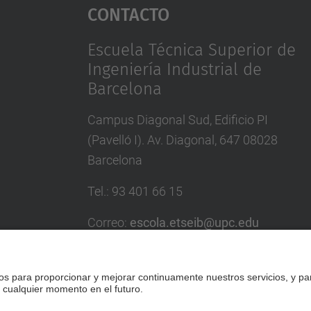
Contacto
Escuela Técnica Superior de
Ingeniería Industrial de
Barcelona
Campus Diagonal Sud, Edificio PI
(Pavelló I). Av. Diagonal, 647 08028
Barcelona
Tel.
:
93 401 66 15
Correo
:
escola.etseib@upc.edu
Directorio UPC
Formulario de contacto