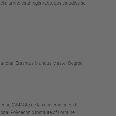
d
el alumno
está
registrado
.
Los
estudios
se
a
…
rnational Erasmus Mundus Master Degree
ering
(
AMASE
)
de las universidades
de
ional
Polytechnic
Institute of
Lorraine
,