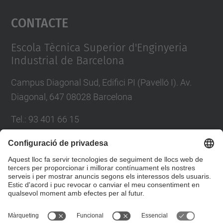
Contacte
powered by
Usercentrics Consent
Management Platform
Escola Tècnica Superior d'Enginyeria
Industrial de Barcelona
Campus Diagonal Sud, Edifici PI (Pavelló I). Av.
Diagonal, 647 08028 Barcelona
Tel.
:
93 401 66 15
E-mail
:
escola.etseib@upc.edu
Directori UPC
Formulari de contacte