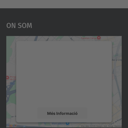
On Som
Necessitem el vostre
consentiment per carregar el
servei Google Maps!
Utilitzem un servei de tercers per incrustar
contingut del mapa que pugui recollir dades
sobre la vostra activitat. Reviseu-ne els
detalls i accepteu el servei per veure el
mapa.
Més Informació
Accepta